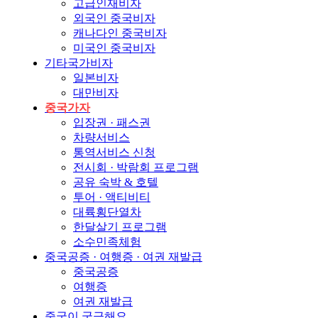
고급인재비자
외국인 중국비자
캐나다인 중국비자
미국인 중국비자
기타국가비자
일본비자
대만비자
중국가자
입장권 · 패스권
차량서비스
통역서비스 신청
전시회 · 박람회 프로그램
공유 숙박 & 호텔
투어 · 액티비티
대륙횡단열차
한달살기 프로그램
소수민족체험
중국공증 · 여행증 · 여권 재발급
중국공증
여행증
여권 재발급
중국이 궁금해요