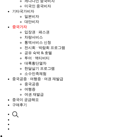
캐나다인 중국비자
미국인 중국비자
기타국가비자
일본비자
대만비자
중국가자
입장권 · 패스권
차량서비스
통역서비스 신청
전시회 · 박람회 프로그램
공유 숙박 & 호텔
투어 · 액티비티
대륙횡단열차
한달살기 프로그램
소수민족체험
중국공증 · 여행증 · 여권 재발급
중국공증
여행증
여권 재발급
중국이 궁금해요
구매후기